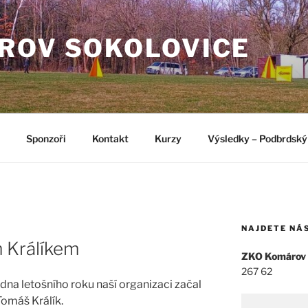
ROV SOKOLOVICE
Sponzoři
Kontakt
Kurzy
Výsledky – Podbrdský
NAJDETE NÁ
 Králíkem
ZKO Komárov
267 62
dna letošního roku naší organizaci začal
Tomáš Králík.