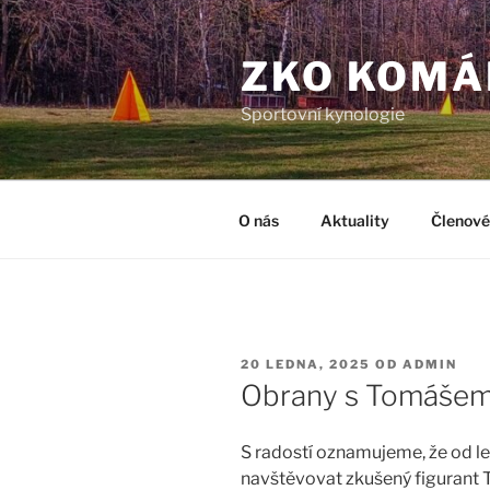
Přejít
k
ZKO KOMÁ
obsahu
webu
Sportovní kynologie
O nás
Aktuality
Členové
PUBLIKOVÁNO
20 LEDNA, 2025
OD
ADMIN
Obrany s Tomášem
S radostí oznamujeme, že od le
navštěvovat zkušený figurant 