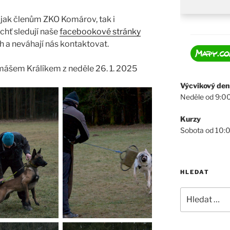
i jak členům ZKO Komárov, tak i
chť sledují naše
facebookové stránky
h a neváhají nás kontaktovat.
mášem Králíkem z neděle 26. 1. 2025
Výcvikový den
Neděle od 9:0
Kurzy
Sobota od 10:
HLEDAT
Hledat: