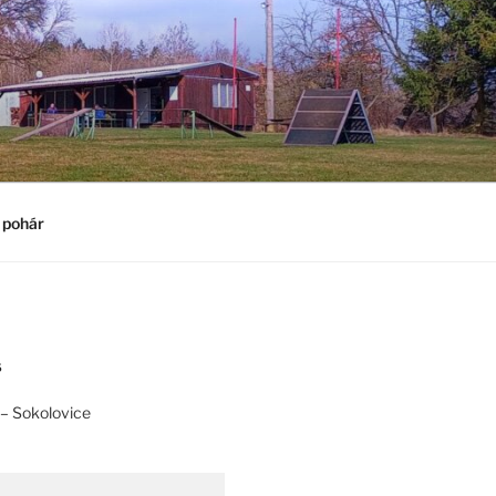
 pohár
S
– Sokolovice