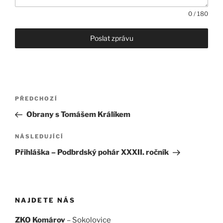
0 / 180
Poslat zprávu
Navigace
Předchozí
PŘEDCHOZÍ
pro
příspěvek
Obrany s Tomášem Králíkem
příspěvek
Následující
NÁSLEDUJÍCÍ
příspěvek
Přihláška – Podbrdský pohár XXXII. ročník
NAJDETE NÁS
ZKO Komárov
– Sokolovice