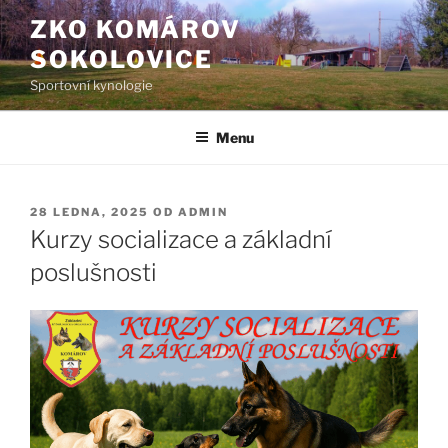
Přejít
ZKO KOMÁROV
k
SOKOLOVICE
obsahu
webu
Sportovní kynologie
Menu
PUBLIKOVÁNO
28 LEDNA, 2025
OD
ADMIN
Kurzy socializace a základní
poslušnosti