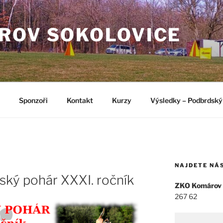
ROV SOKOLOVICE
Sponzoři
Kontakt
Kurzy
Výsledky – Podbrdský
NAJDETE NÁ
ský pohár XXXI. ročník
ZKO Komárov
267 62