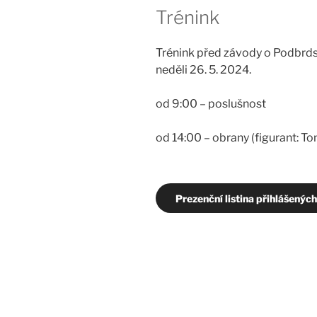
Trénink
Trénink před závody o Podbrd
neděli 26. 5. 2024.
od 9:00 – poslušnost
od 14:00 – obrany (figurant: 
Prezenční listina přihlášenýc
Navigace
pro
příspěvek