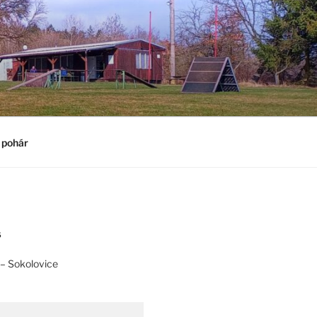
 pohár
S
– Sokolovice