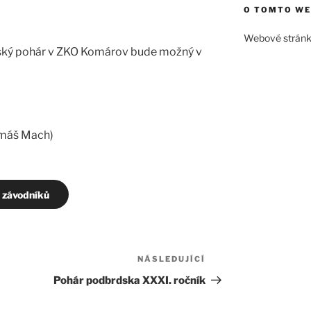
O TOMTO W
Webové strán
ský pohár v ZKO Komárov bude možný v
Tomáš Mach)
h závodníků
NÁSLEDUJÍCÍ
Následující
příspěvek
Pohár podbrdska XXXI. ročník