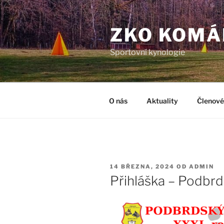
Přejít
k
ZKO KOMÁ
obsahu
webu
Sportovní kynologie
O nás
Aktuality
Členové
PUBLIKOVÁNO
14 BŘEZNA, 2024
OD
ADMIN
Přihláška – Podbrd